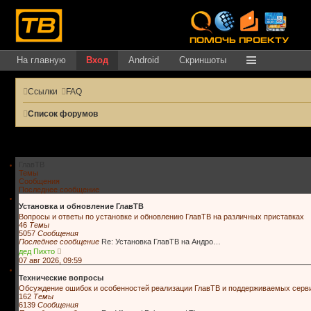
На главную
Вход
Android
Скриншоты
Ссылки
FAQ
Список форумов
ГлавТВ
Темы
Сообщения
Последнее сообщение
Установка и обновление ГлавТВ
Вопросы и ответы по установке и обновлению ГлавТВ на различных приставках
46
Темы
5057
Сообщения
Последнее сообщение
Re: Установка ГлавТВ на Андро…
П
дед Пихто
е
07 авг 2026, 09:59
р
е
Технические вопросы
й
Обсуждение ошибок и особенностей реализации ГлавТВ и поддерживаемых серв
т
162
Темы
и
6139
Сообщения
к