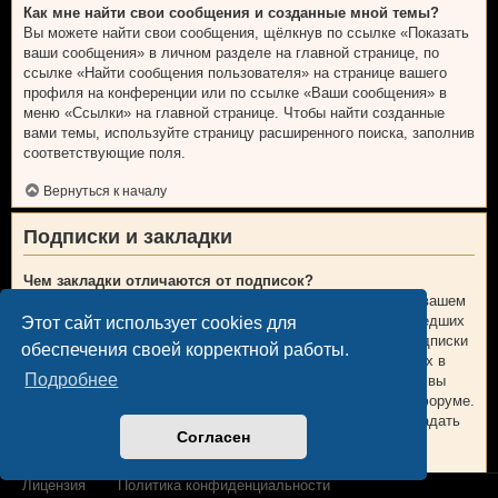
Как мне найти свои сообщения и созданные мной темы?
Вы можете найти свои сообщения, щёлкнув по ссылке «Показать
ваши сообщения» в личном разделе на главной странице, по
ссылке «Найти сообщения пользователя» на странице вашего
профиля на конференции или по ссылке «Ваши сообщения» в
меню «Ссылки» на главной странице. Чтобы найти созданные
вами темы, используйте страницу расширенного поиска, заполнив
соответствующие поля.
Вернуться к началу
Подписки и закладки
Чем закладки отличаются от подписок?
В phpBB 3.0 закладки были больше похожи на закладки в вашем
веб-браузере. Вы не получали предупреждений о произошедших
Этот сайт использует cookies для
изменениях. В phpBB 3.1 закладки больше напоминают подписки
обеспечения своей корректной работы.
на темы. Вы можете получать уведомления об обновлениях в
Подробнее
теме, находящейся у вас в закладках. В случае подписки, вы
будете получать уведомления об изменениях в теме или форуме.
Настройки уведомлений для закладок и подписок можно задать
Согласен
на вкладке «Личные настройки» личного раздела.
Вернуться к началу
Лицензия
Политика конфиденциальности