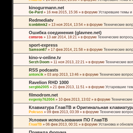
kinogurmann.net
Ge-Pard
»
16 янв 2015, 15:36
» в форуме
Устаревшие темы и o
Redmediatv
iconbitmk2
»
13 ноя 2014, 13:54
» в форуме
Технические воп
Ошибка соединения (glavnee.net)
consros
»
13 авг 2014, 18:21
» в форуме
Технические вопрос
sport-express
Samson67
»
17 фев 2014, 21:58
» в форуме
Технические воп
kino-v-online.tv
Serzh Doom
»
11 ноя 2013, 22:21
» в форуме
Технические во
RSS podcasts
antoncik
»
03 апр 2013, 13:46
» в форуме
Технические вопро
Ravelion RHD 1000
sergbb2005
»
21 фев 2013, 11:51
» в форуме
Устаревшие темы
filmodrom.net
evgeniy762004
»
10 фев 2013, 13:02
» в форуме
Технические
Клавиатура ГлавТВ и Оригинальная клавиатур
Pokrass
»
09 фев 2013, 03:39
» в форуме
Технические вопро
Условия использования ПО ГлавТВ
ГлавТВ
»
06 фев 2013, 00:31
» в форуме
Установка и обновл
Правила форума