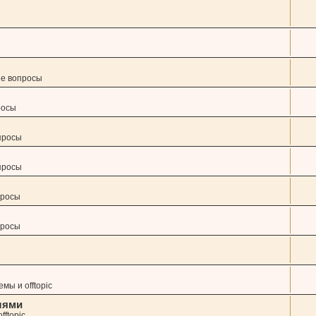
ие вопросы
росы
просы
просы
просы
просы
мы и offtopic
лями
fftopic