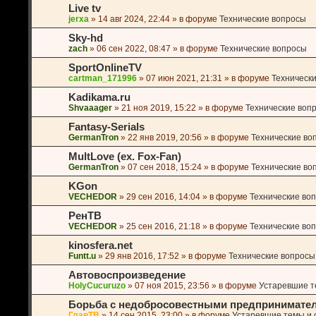
Live tv
jerxa
»
14 авг 2024, 22:44
» в форуме
Технические вопросы
Sky-hd
zach
»
06 сен 2022, 08:47
» в форуме
Технические вопросы
SportOnlineTV
cartman_171996
»
07 июн 2021, 21:31
» в форуме
Техническ
Kadikama.ru
Shvaaager
»
21 ноя 2019, 15:22
» в форуме
Технические воп
Fantasy-Serials
GermanTron
»
22 янв 2019, 20:56
» в форуме
Технические во
MultLove (ex. Fox-Fan)
GermanTron
»
07 сен 2018, 15:24
» в форуме
Технические во
KGon
VECHEDOR
»
29 сен 2016, 14:04
» в форуме
Технические во
РенТВ
VECHEDOR
»
25 сен 2016, 21:18
» в форуме
Технические во
kinosfera.net
Funtt.u
»
29 янв 2016, 17:52
» в форуме
Технические вопросы
Автовоспроизведение
HolyCucuruzo
»
07 ноя 2015, 23:56
» в форуме
Устаревшие те
Борьба с недобросовестными предпринимате
ГлавТВ
»
14 сен 2015, 23:00
» в форуме
Устаревшие темы и o