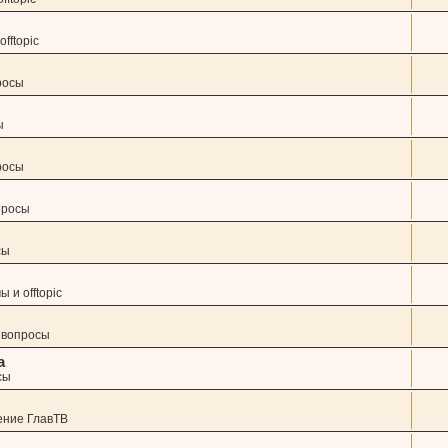
fftopic
росы
ы
росы
просы
сы
 и offtopic
 вопросы
а
сы
ение ГлавТВ