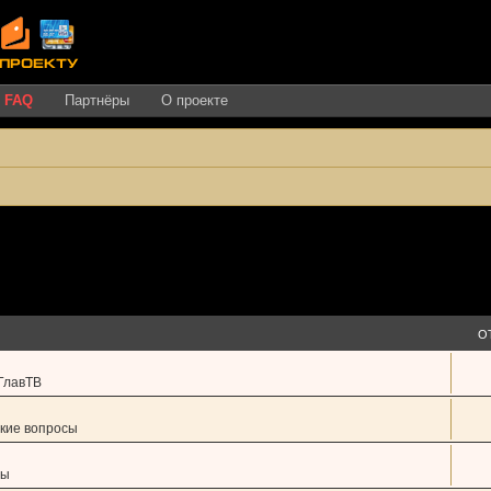
FAQ
Партнёры
О проекте
О
ГлавТВ
кие вопросы
сы