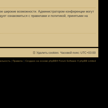
лее широкие возможности. Администратором конференции могут
дует ознакомиться с правилами и политикой, принятыми на
Удалить cookies
Часовой пояс:
UTC+03:00
альность
|
Правила
Создано на основе
phpBB
® Forum Software © phpBB Limited