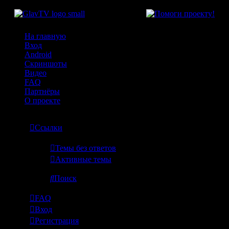
На главную
Вход
Android
Скриншоты
Видео
FAQ
Партнёры
О проекте
Ссылки
Темы без ответов
Активные темы
Поиск
FAQ
Вход
Регистрация