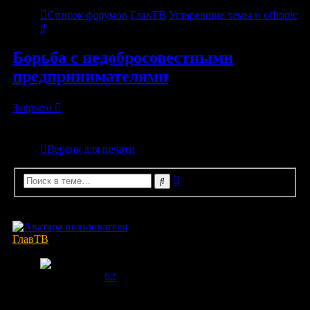
Список форумов
ГлавТВ
Устаревшие темы и offtopic
Поиск
Борьба с недобросовестными
предпринимателями
Закрыто
Версия для печати
Расширенный
Поиск
поиск
1 сообщение • Страница
1
из
1
ГлавТВ
Модератор
Сообщения:
62
Зарегистрирован:
12 фев 2012, 23:19
Конец дружбы:
19.01.2013