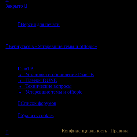
к
Закрыто
началу
Версия для печати
1 сообщение • Страница
1
из
1
Вернуться в «Устаревшие темы и offtopic»
Перейти
ГлавТВ
↳ Установка и обновление ГлавТВ
↳ Плееры DUNE
↳ Технические вопросы
↳ Устаревшие темы и offtopic
Список форумов
Часовой пояс:
UTC+03:00
Удалить cookies
Конфиденциальность
|
Правила