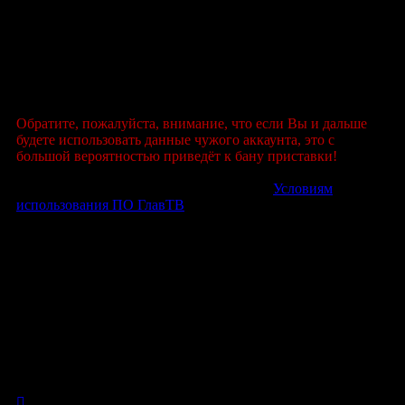
2. Введите свои данные на приставке.
Если вы обычный пользователь и считаете, что ваш
аккаунт заблокирован по ошибке - сообщите об этом на
форуме. Мы проверим вашу учетную запись и предложим
варианты решения проблемы.
Обратите, пожалуйста, внимание, что если Вы и дальше
будете использовать данные чужого аккаунта, это с
большой вероятностью приведёт к бану приставки!
Всем пользователям напоминаем, что по
Условиям
использования ПО ГлавТВ
, с которыми вы согласились
при регистрации, запрещается использовать одну учетную
запись более чем на двух устройствах. Если у вас более
двух приставок - создайте для остальных дополнительные
учетные записи.
Еще раз просим прощения за неудобства, но и вы нас
поймите.
С уважением,
Команда ГлавТВ
У вас нет необходимых прав для просмотра вложений в
этом сообщении.
Вернуться